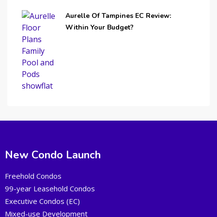
Aurelle Of Tampines EC Review:
Within Your Budget?
New Condo Launch
Freehold Condos
99-year Leasehold Condos
Executive Condos (EC)
Mixed-use Development